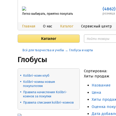
(4862)
розница
Легко выбирать, приятно покупать
Главная
О нас
Каталог
Сервисный центр
Каталог
Всё для творчества и учебы
Глобусы и карты
Глобусы
Сортировка:
Kolibri-коин клуб
Хиты продаж
​Kolibri-коины новым
Название
покупателям
Цена
Правила начисления Kolibri-
коинов за покупки
Хиты прода
Правила списания kolibri-коинов
Оценка поку
Дата добавл