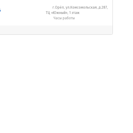
г.Орёл, ул.Комсомольская, д.287,
6
ТЦ «Южный», 1 этаж
Часы работы