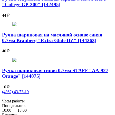
"College GP-200" [142495]
44
₽
Ручка шариковая на масляной основе синяя
0.7мм Brauberg "Extra Glide DZ" [144263]
40
₽
Ручка шариковая синяя 0.7мм STAFF "AA-927
Orange" [144075]
10
₽
(4862) 43-73-19
Часы работы
Понедельник
10:00 — 18:00
Вторник