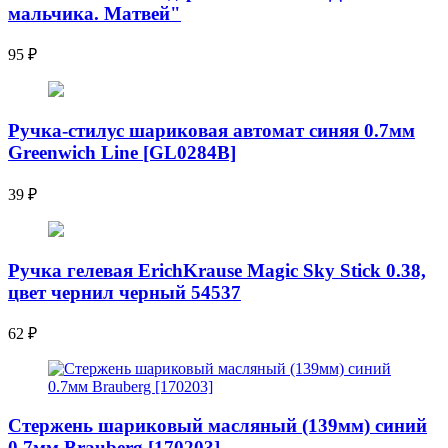
мальчика. Матвей"
95
₽
Ручка-стилус шариковая автомат синяя 0.7мм
Greenwich Line [GL0284B]
39
₽
Ручка гелевая ErichKrause Magic Sky Stick 0.38,
цвет чернил черный 54537
62
₽
Стержень шариковый масляный (139мм) синий
0.7мм Brauberg [170203]