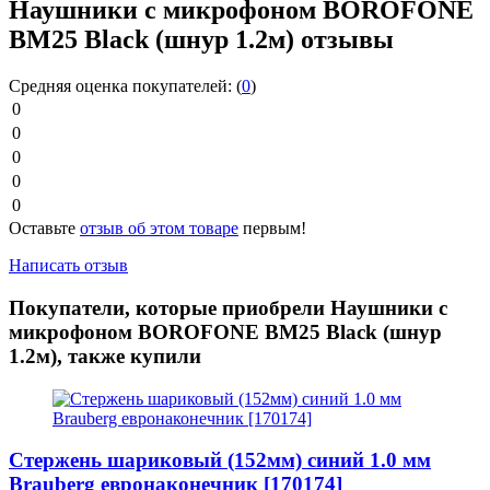
Наушники с микрофоном BOROFONE
BM25 Black (шнур 1.2м) отзывы
Средняя оценка покупателей:
(
0
)
0
0
0
0
0
Оставьте
отзыв об этом товаре
первым!
Написать отзыв
Покупатели, которые приобрели Наушники с
микрофоном BOROFONE BM25 Black (шнур
1.2м), также купили
Стержень шариковый (152мм) синий 1.0 мм
Brauberg евронаконечник [170174]