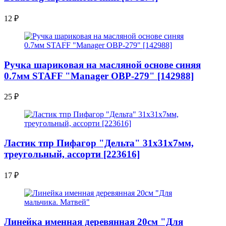
12
₽
Ручка шариковая на масляной основе синяя
0.7мм STAFF "Manager OBP-279" [142988]
25
₽
Ластик тпр Пифагор "Дельта" 31х31х7мм,
треугольный, ассорти [223616]
17
₽
Линейка именная деревянная 20см "Для