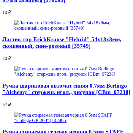
10
₽
Ластик тпр ErichKrause "Hybrid" 54х18х8мм,
скошенный, сине-розовый [35749]
20
₽
Ручка шариковая автомат синяя 0.7мм Berlingo
"Alchemy" стержень игол., рисунок [CBm_07238]
57
₽
Ручка стираемая гелевая чёрная 0.5мм STAFF