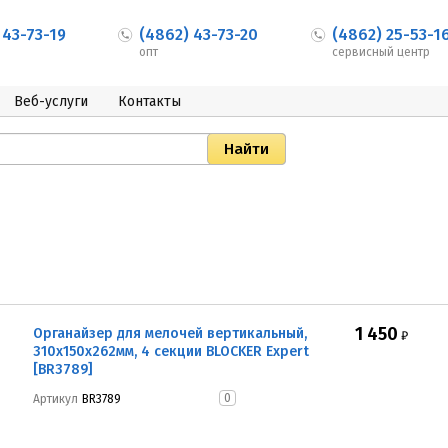
 43-73-19
(4862) 43-73-20
(4862) 25-53-1
опт
сервисный центр
Веб-услуги
Контакты
1 450
Органайзер для мелочей вертикальный,
₽
310x150x262мм, 4 секции BLOCKER Expert
[BR3789]
0
Артикул
BR3789