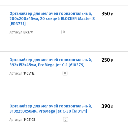
350
Органайзер для мелочей горизонтальный,
₽
200x200x45мм, 20 секций BLOCKER Master 8
[BR3771]
0
Артикул
BR3771
250
Органайзер для мелочей горизонтальный,
₽
392x152x45мм, ProMega jet С-1 [610379]
0
Артикул
1405112
390
Органайзер для мелочей горизонтальный,
₽
310x250x50мм, ProMega jet С-30 [610171]
0
Артикул
1405105