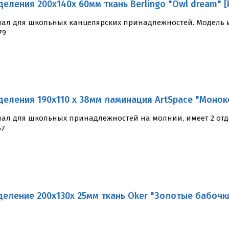
деления 200x140x 60мм ткань Berlingo "Owl dream" [
ал для школьных канцелярских принадлежностей. Модель им
79
деления 190x110 x 38мм ламинация ArtSpace "Моно
ал для школьных принадлежностей на молнии, имеет 2 отде
67
деление 200x130x 25мм ткань Oker "Золотые бабочк