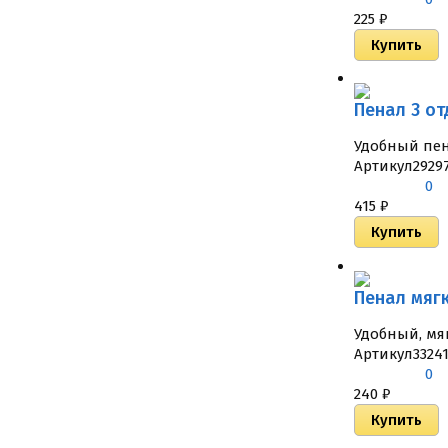
225
₽
Пенал 3 от
Удобный пен
Артикул
2929
0
415
₽
Пенал мягк
Удобный, мя
Артикул
3324
0
240
₽