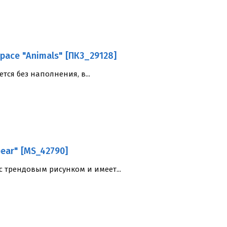
pace "Animals" [ПК3_29128]
ся без наполнения, в...
ear" [MS_42790]
 трендовым рисунком и имеет...