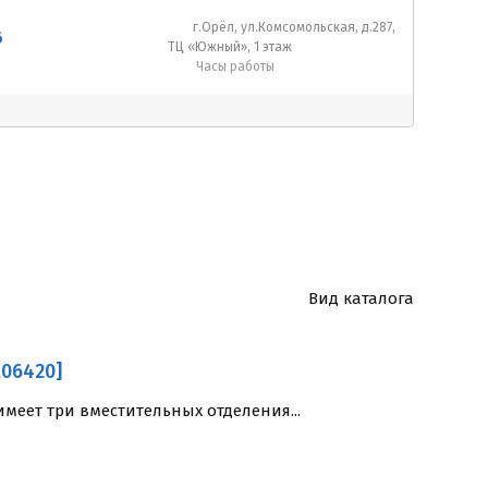
г.Орёл, ул.Комсомольская, д.287,
6
ТЦ «Южный», 1 этаж
Часы работы
Вид каталога
K06420]
еет три вместительных отделения...