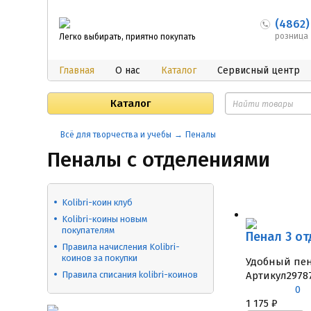
(4862)
розница
Легко выбирать, приятно покупать
Главная
О нас
Каталог
Сервисный центр
Каталог
Всё для творчества и учебы
Пеналы
Пеналы с отделениями
Kolibri-коин клуб
​Kolibri-коины новым
покупателям
Пенал 3 от
Правила начисления Kolibri-
коинов за покупки
Удобный пен
Правила списания kolibri-коинов
Артикул
2978
0
1 175
₽