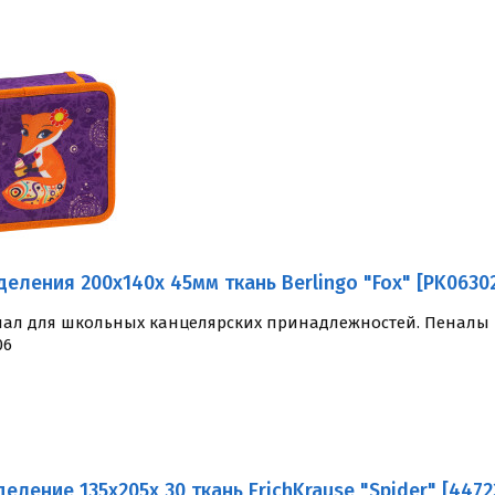
деления 200x140x 45мм ткань Berlingo "Fox" [PK0630
ал для школьных канцелярских принадлежностей. Пеналы и
06
деление 135x205x 30 ткань ErichKrause "Spider" [4472