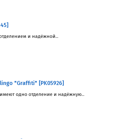
845]
тделением и надёжной...
ngo "Graffiti" [PK05926]
меют одно отделение и надёжную...