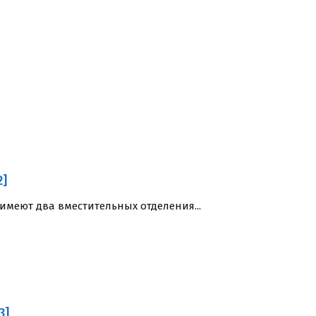
2]
меют два вместительных отделения...
3]