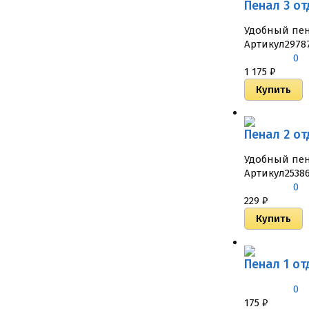
Пенал 3 от
Удобный пен
Артикул
2978
0
1 175
₽
Пенал 2 от
Удобный пен
Артикул
2538
0
229
₽
Пенал 1 от
0
175
₽