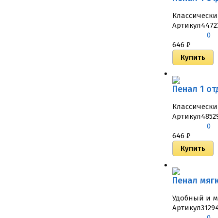
Классически
Артикул
4472
0
646
₽
Пенал 1 от
Классически
Артикул
4852
0
646
₽
Пенал мягк
Удобный и 
Артикул
3129
0