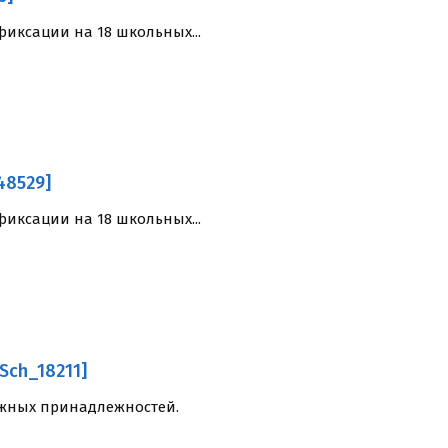
иксации на 18 школьных...
48529]
иксации на 18 школьных...
Sch_18211]
жных принадлежностей.