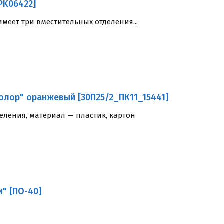
PK06422]
еет три вместительных отделения...
колор" оранжевый [30П25/2_ПК11_15441]
ления, материал — пластик, картон
и" [ПО-40]