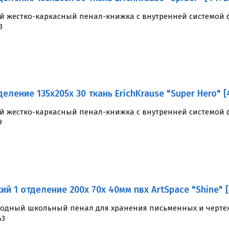
й жестко-каркасный пенал-книжка с внутренней системой ф
3
деление 135x205x 30 ткань ErichKrause "Super Hero" [
й жестко-каркасный пенал-книжка с внутренней системой ф
9
ий 1 отделение 200x 70x 40мм пвх ArtSpace "Shine" [
модный школьный пенал для хранения письменных и черте
43