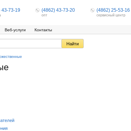
) 43-73-19
(4862) 43-73-20
(4862) 25-53-16
а
опт
сервисный центр
Веб-услуги
Контакты
дожественные
ые
пателей
ения