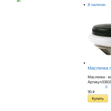
В наличии
Масленка п
Масленка - в
Артикул
3383
0
90
₽