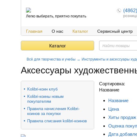
(4862
розниц
Легко выбирать, приятно покупать
Главная
О нас
Каталог
Сервисный центр
Каталог
Всё для творчества и учебы
Инструменты и аксессуары ху
Аксессуары художественн
Сортировка:
Kolibri-коин клуб
Название
​Kolibri-коины новым
Название
покупателям
Цена
Правила начисления Kolibri-
коинов за покупки
Хиты продаж
Правила списания kolibri-коинов
Оценка поку
Дата добавл