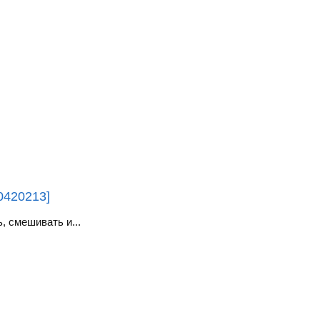
0420213]
, смешивать и...