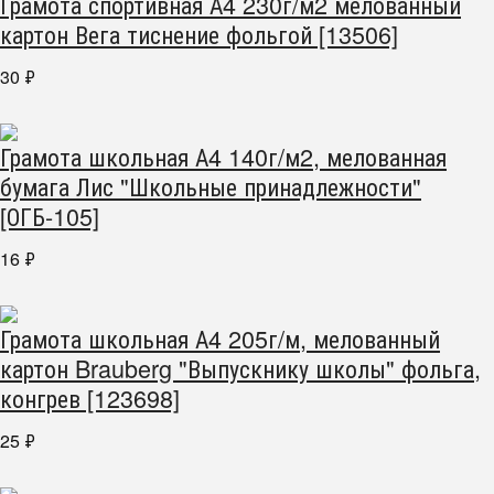
Грамота спортивная А4 230г/м2 мелованный
картон Вега тиснение фольгой [13506]
30
₽
Грамота школьная А4 140г/м2, мелованная
бумага Лис "Школьные принадлежности"
[ОГБ-105]
16
₽
Грамота школьная А4 205г/м, мелованный
картон Brauberg "Выпускнику школы" фольга,
конгрев [123698]
25
₽