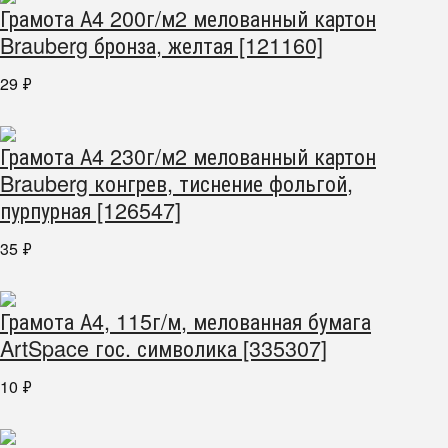
Грамота А4 200г/м2 мелованный картон
Brauberg бронза, желтая [121160]
29
₽
Грамота А4 230г/м2 мелованный картон
Brauberg конгрев, тиснение фольгой,
пурпурная [126547]
35
₽
Грамота А4, 115г/м, мелованная бумага
ArtSpace гос. символика [335307]
10
₽