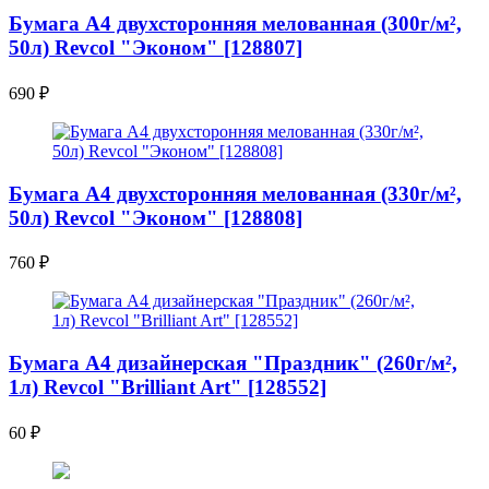
Бумага A4 двухсторонняя мелованная (300г/м²,
50л) Revcol "Эконом" [128807]
690
₽
Бумага A4 двухсторонняя мелованная (330г/м²,
50л) Revcol "Эконом" [128808]
760
₽
Бумага A4 дизайнерская "Праздник" (260г/м²,
1л) Revcol "Brilliant Art" [128552]
60
₽