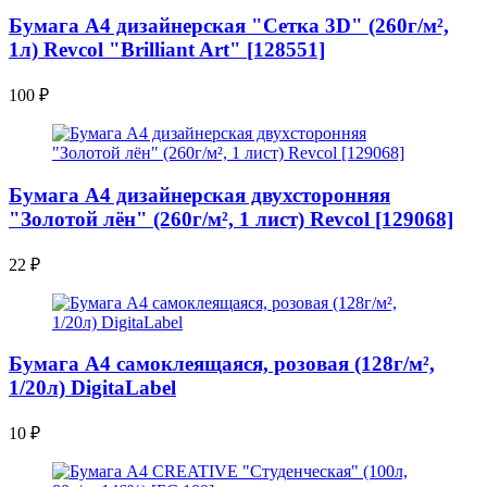
Бумага A4 дизайнерская "Сетка 3D" (260г/м²,
1л) Revcol "Brilliant Art" [128551]
100
₽
Бумага A4 дизайнерская двухсторонняя
"Золотой лён" (260г/м², 1 лист) Revcol [129068]
22
₽
Бумага A4 самоклеящаяся, розовая (128г/м²,
1/20л) DigitaLabel
10
₽