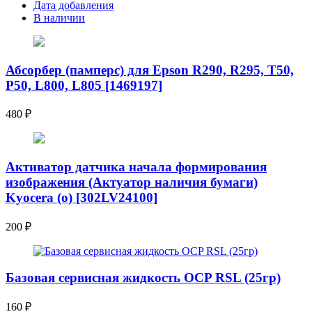
Дата добавления
В наличии
Абсорбер (памперс) для Epson R290, R295, T50,
P50, L800, L805 [1469197]
480
₽
Активатор датчика начала формирования
изображения (Актуатор наличия бумаги)
Kyocera (o) [302LV24100]
200
₽
Базовая сервисная жидкость OCP RSL (25гр)
160
₽