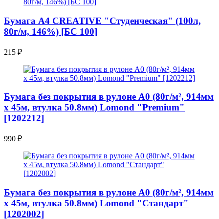
Бумага А4 CREATIVE "Студенческая" (100л,
80г/м, 146%) [БС 100]
215
₽
Бумага без покрытия в рулоне A0 (80г/м², 914мм
x 45м, втулка 50.8мм) Lomond "Premium"
[1202212]
990
₽
Бумага без покрытия в рулоне A0 (80г/м², 914мм
x 45м, втулка 50.8мм) Lomond "Стандарт"
[1202002]