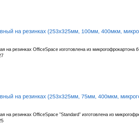
вный на резинках (253х325мм, 100мм, 400мкм, микро
ая на резинках OfficeSpace изготовлена из микрогофрокартона бе
27
вный на резинках (253х325мм, 75мм, 400мкм, микрог
я на резинках OfficeSpace "Standard" изготовлена из микрогофро
25