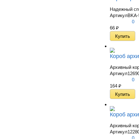
Надежный спо
Артикул
BKA-
0
66
₽
Короб архи
Архивный кор
Артикул
1269
0
164
₽
Короб архи
Архивный кор
Артикул
1228
0