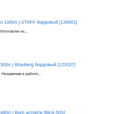
до 1000л.) STAFF бордовый [126901]
зготовлен из...
300л.) Brauberg бордовый [122037]
Незаменим в работе...
480л.) Buro ассорти [BKA-50S]