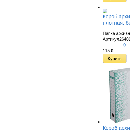
Короб архи
плотная, б
Папка архивна
Артикул
2648
0
115
₽
Короб архи