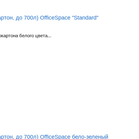
тон, до 700л) OfficeSpace "Standard"
картона белого цвета...
ртон, до 700л) OfficeSpace бело-зеленый