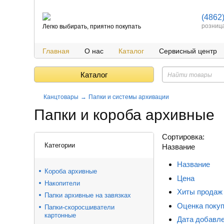
(4862
розниц
Легко выбирать, приятно покупать
Главная
О нас
Каталог
Сервисный центр
Каталог
Канцтовары
Папки и системы архивации
Папки и короба архивные
Сортировка:
Категории
Название
Название
Короба архивные
Цена
Накопители
Хиты продаж
Папки архивные на завязках
Оценка поку
Папки-скоросшиватели
картонные
Дата добавл