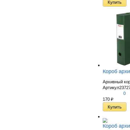
Короб архи
Архивный кор
Артикул
2372
0
170
₽
Короб архи