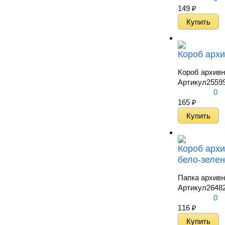
149
₽
Короб архи
Короб архивн
Артикул
2559
0
165
₽
Короб архи
бело-зелен
Папка архивна
Артикул
2648
0
116
₽