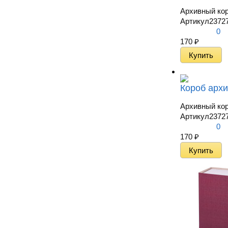
Архивный кор
Артикул
2372
0
170
₽
Короб архи
Архивный кор
Артикул
2372
0
170
₽