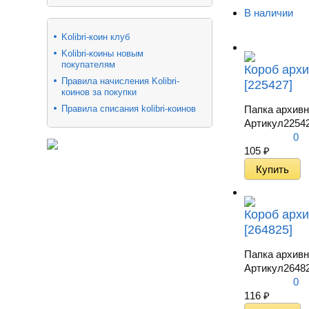
В наличии
Kolibri-коин клуб
​Kolibri-коины новым
покупателям
Короб архи
Правила начисления Kolibri-
[225427]
коинов за покупки
Правила списания kolibri-коинов
Папка архивн
Артикул
2254
0
105
₽
Короб архи
[264825]
Папка архивна
Артикул
2648
0
116
₽