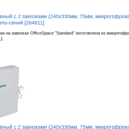
вный с 2 завязками (240х330мм, 75мм, микрогофрокар
ело-синий [264811]
я на завязках OfficeSpace "Standard" изготовлена из микрогофро
11
вный с 2 завязками (240х330мм, 75мм, микрогофрока