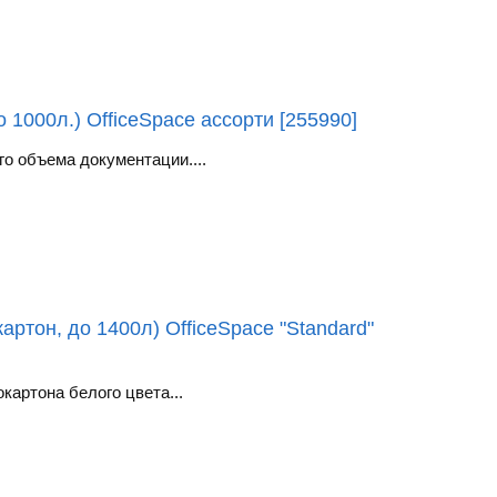
 1000л.) OfficeSpace ассорти [255990]
о объема документации....
ртон, до 1400л) OfficeSpace "Standard"
картона белого цвета...