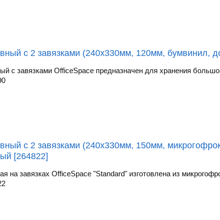
вный с 2 завязками (240х330мм, 120мм, бумвинил, до
ый с завязками OfficeSpace предназначен для хранения большог
90
вный с 2 завязками (240х330мм, 150мм, микрогофрока
ый [264822]
я на завязках OfficeSpace "Standard" изготовлена из микрогофро
22