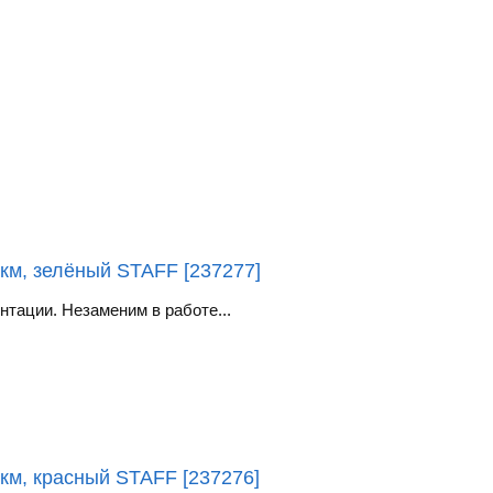
км, зелёный STAFF [237277]
тации. Незаменим в работе...
км, красный STAFF [237276]