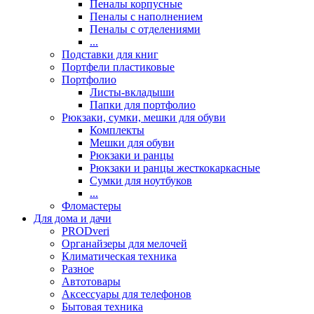
Пеналы корпусные
Пеналы с наполнением
Пеналы с отделениями
...
Подставки для книг
Портфели пластиковые
Портфолио
Листы-вкладыши
Папки для портфолио
Рюкзаки, сумки, мешки для обуви
Комплекты
Мешки для обуви
Рюкзаки и ранцы
Рюкзаки и ранцы жесткокаркасные
Сумки для ноутбуков
...
Фломастеры
Для дома и дачи
PRODveri
Органайзеры для мелочей
Климатическая техника
Разное
Автотовары
Аксессуары для телефонов
Бытовая техника