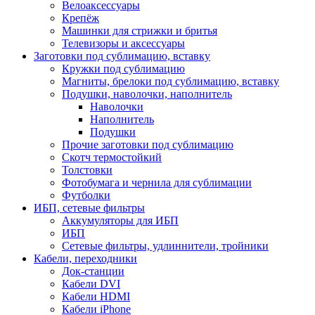
Велоаксессуары
Крепёж
Машинки для стрижки и бритья
Телевизоры и аксессуары
Заготовки под сублимацию, вставку
Кружки под сублимацию
Магниты, брелоки под сублимацию, вставку
Подушки, наволочки, наполнитель
Наволочки
Наполнитель
Подушки
Прочие заготовки под сублимацию
Скотч термостойкий
Толстовки
Фотобумага и чернила для сублимации
Футболки
ИБП, сетевые фильтры
Аккумуляторы для ИБП
ИБП
Сетевые фильтры, удлиннители, тройники
Кабели, переходники
Док-станции
Кабели DVI
Кабели HDMI
Кабели iPhone