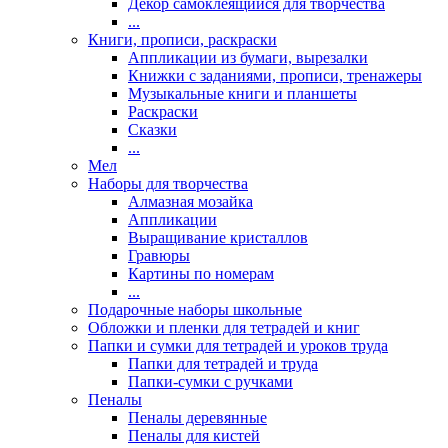
Декор самоклеящийся для творчества
...
Книги, прописи, раскраски
Аппликации из бумаги, вырезалки
Книжки с заданиями, прописи, тренажеры
Музыкальные книги и планшеты
Раскраски
Сказки
...
Мел
Наборы для творчества
Алмазная мозайка
Аппликации
Выращивание кристаллов
Гравюры
Картины по номерам
...
Подарочные наборы школьные
Обложки и пленки для тетрадей и книг
Папки и сумки для тетрадей и уроков труда
Папки для тетрадей и труда
Папки-сумки с ручками
Пеналы
Пеналы деревянные
Пеналы для кистей