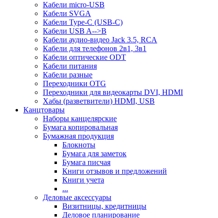
Кабели micro-USB
Кабели SVGA
Кабели Type-C (USB-C)
Кабели USB A-->B
Кабели аудио-видео Jack 3.5, RCA
Кабели для телефонов 2в1, 3в1
Кабели оптические ODT
Кабели питания
Кабели разные
Переходники OTG
Переходники для видеокарты DVI, HDMI
Хабы (разветвители) HDMI, USB
Канцтовары
Наборы канцелярские
Бумага копировальная
Бумажная продукция
Блокноты
Бумага для заметок
Бумага писчая
Книги отзывов и предложений
Книги учета
...
Деловые аксессуары
Визитницы, кредитницы
Деловое планирование