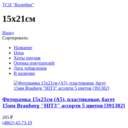
ТСЦ "Колибри"
15x21см
Назад
Сортировать:
Название
Цена
Хиты продаж
Оценка покупателей
Дата добавления
В наличии
Фоторамка 15x21см (A5), пластиковая, багет
15мм Brauberg "HIT3" ассорти 5 цветов [391382]
265
₽
(4862) 43-73-19