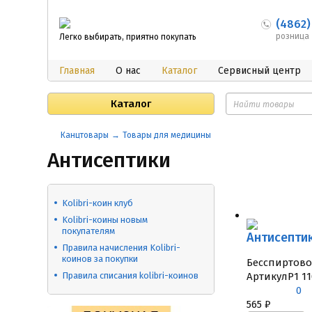
(4862)
розница
Легко выбирать, приятно покупать
Главная
О нас
Каталог
Сервисный центр
Каталог
Канцтовары
Товары для медицины
Антисептики
Kolibri-коин клуб
​Kolibri-коины новым
покупателям
Антисепти
Правила начисления Kolibri-
коинов за покупки
Бесспиртово
Правила списания kolibri-коинов
Артикул
P1 1
0
565
₽