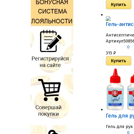
Гель-антис
Антисептичес
Артикул
5085
0
315
₽
Гель для р
Гель для ру
0