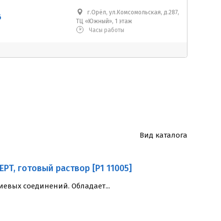
г.Орёл, ул.Комсомольская, д.287,
6
ТЦ «Южный», 1 этаж
Часы работы
Вид каталога
T, готовый раствор [P1 11005]
евых соединений. Обладает...