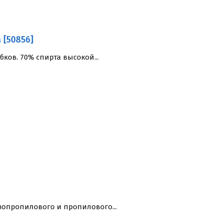
 [50856]
бков. 70% спирта высокой...
зопропилового и пропилового...