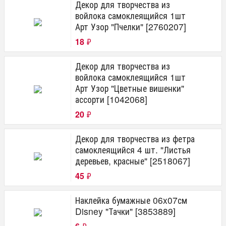
Декор для творчества из
войлока самоклеящийся 1шт
Арт Узор "Пчелки" [2760207]
18
₽
Декор для творчества из
войлока самоклеящийся 1шт
Арт Узор "Цветные вишенки"
ассорти [1042068]
20
₽
Декор для творчества из фетра
самоклеящийся 4 шт. "Листья
деревьев, красные" [2518067]
45
₽
Наклейка бумажные 06x07см
Disney "Тачки" [3853889]