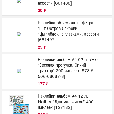
ассорти [661488]
20
₽
Наклейка объемная из фетра
1шт Остров Сокровищ
"Цыплёнок" с глазками, ассорти
[661497]
25
₽
Наклейки альбом А4 02 л. Умка
"Веселая прогулка. Синий
трактор" 200 наклеек [978-5-
506-06067-3]
177
₽
Наклейки альбом А4 12 л.
Hatber "Для мальчиков" 400
наклеек [127182]