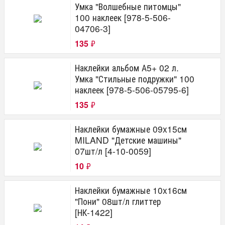
Умка "Волшебные питомцы"
100 наклеек [978-5-506-
04706-3]
135
₽
Наклейки альбом А5+ 02 л.
Умка "Стильные подружки" 100
наклеек [978-5-506-05795-6]
135
₽
Наклейки бумажные 09x15см
MILAND "Детские машины"
07шт/л [4-10-0059]
10
₽
Наклейки бумажные 10x16см
"Пони" 08шт/л глиттер
[НК-1422]