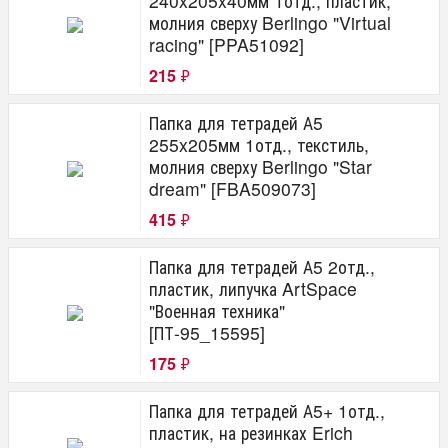
240x205x40мм 1отд., пластик,
молния сверху Berlingo "Virtual
racing" [PPA51092]
215
₽
Папка для тетрадей А5
255x205мм 1отд., текстиль,
молния сверху Berlingo "Star
dream" [FBA509073]
415
₽
Папка для тетрадей А5 2отд.,
пластик, липучка ArtSpace
"Военная техника"
[ПТ-95_15595]
175
₽
Папка для тетрадей А5+ 1отд.,
пластик, на резинках Erich