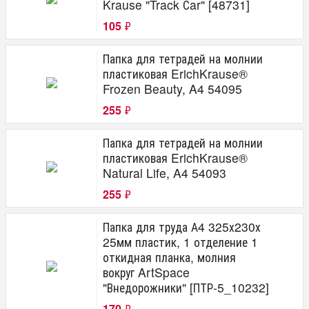
Krause "Track Сar" [48731]
105
₽
Папка для тетрадей на молнии
пластиковая ErichKrause®
Frozen Beauty, A4 54095
255
₽
Папка для тетрадей на молнии
пластиковая ErichKrause®
Natural Life, A4 54093
255
₽
Папка для труда А4 325х230х
25мм пластик, 1 отделение 1
откидная планка, молния
вокруг ArtSpace
"Внедорожники" [ПТР-5_10232]
170
₽