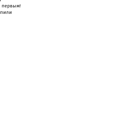
е
первым!
купили