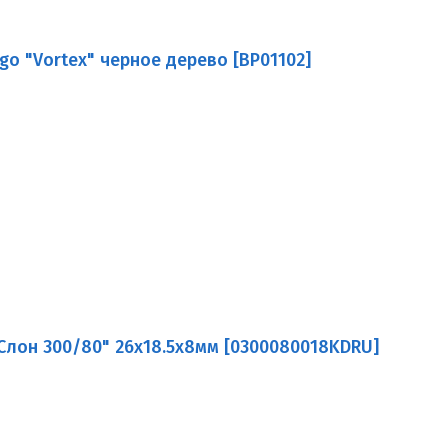
go "Vortex" черное дерево [BP01102]
"Слон 300/80" 26х18.5х8мм [0300080018KDRU]