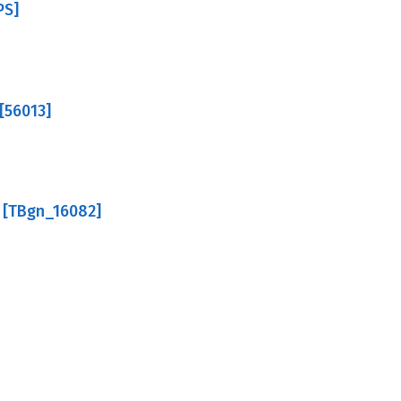
PS]
[56013]
 [TBgn_16082]