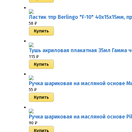
Ластик тпр Berlingo "F-10" 40х15х15мм, 
58
₽
Тушь акриловая плакатная 35мл Гамма че
115
₽
Ручка шариковая на масляной основе Mu
55
₽
Ручка шариковая на масляной основе Pilo
90
₽