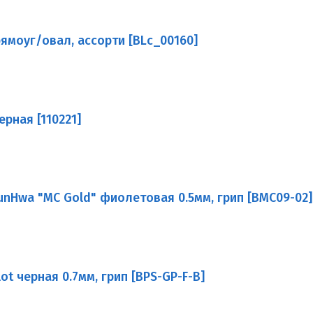
прямоуг/овал, ассорти [BLc_00160]
рная [110221]
nHwa "MC Gold" фиолетовая 0.5мм, грип [BMC09-02]
t черная 0.7мм, грип [BPS-GP-F-B]