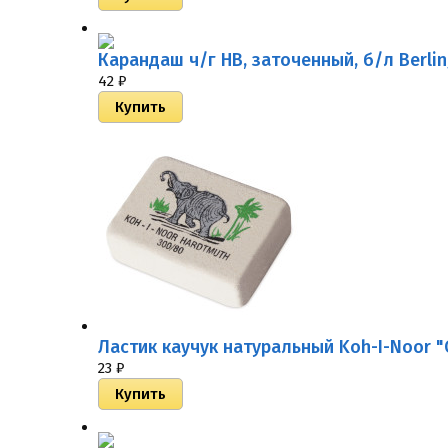
Карандаш ч/г HB, заточенный, б/л Berlin
42
₽
Ластик каучук натуральный Koh-I-Noor 
23
₽