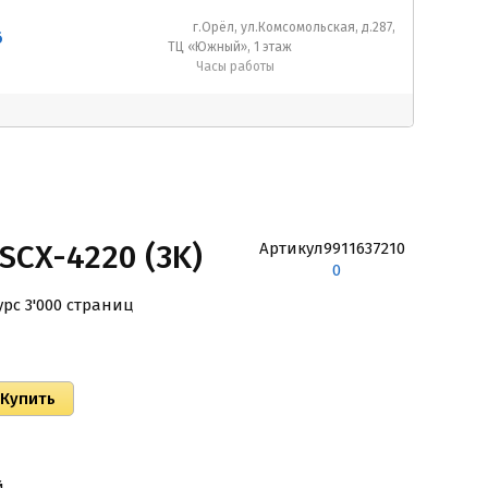
г.Орёл, ул.Комсомольская, д.287,
6
ТЦ «Южный», 1 этаж
Часы работы
SCX-4220 (3K)
Артикул
9911637210
0
рс 3'000 страниц
й