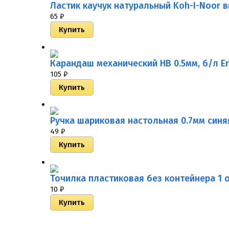
Ластик каучук натуральный Koh-I-Noor 
65
₽
Карандаш механический НВ 0.5мм, б/л Eri
105
₽
Ручка шариковая настольная 0.7мм синяя
49
₽
Точилка пластиковая без контейнера 1 от
10
₽