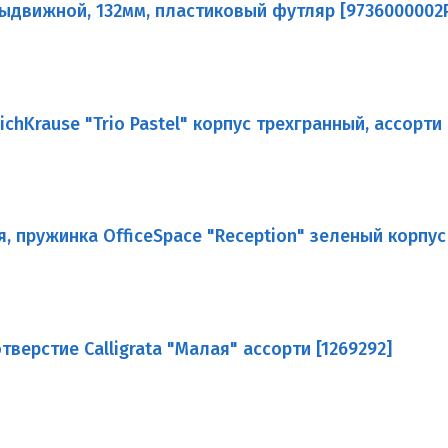
выдвижной, 132мм, пластиковый футляр [9736000002
chKrause "Trio Pastel" корпус трехгранный, ассорти 
, пружинка OfficeSpace "Reception" зеленый корпус
верстие Calligrata "Малая" ассорти [1269292]